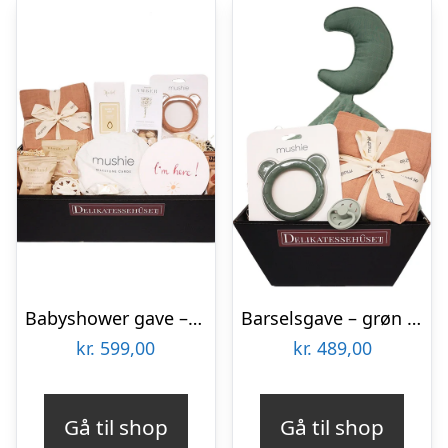
Babyshower gave – gavekurv med forkælelse til hele familien
Barselsgave – grøn forkælelse til den lille dreng
kr.
599,00
kr.
489,00
Gå til shop
Gå til shop