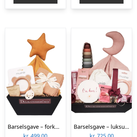
Barselsgave – forkælelse til den lille dreng eller pige
Barselsgave – luksus til den nyfødte pige
kr.
499,00
kr.
725,00